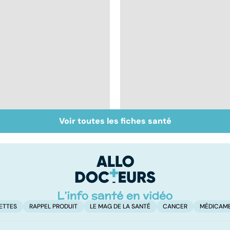
Voir toutes les fiches santé
Cancer du sein :
Tout savoir sur les
toutes concernées !
infections
pulmonaires
ETTES
RAPPEL PRODUIT
LE MAG DE LA SANTÉ
CANCER
MÉDICAM