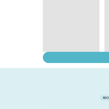
Gynéco : un suivi
pour la vie
REC