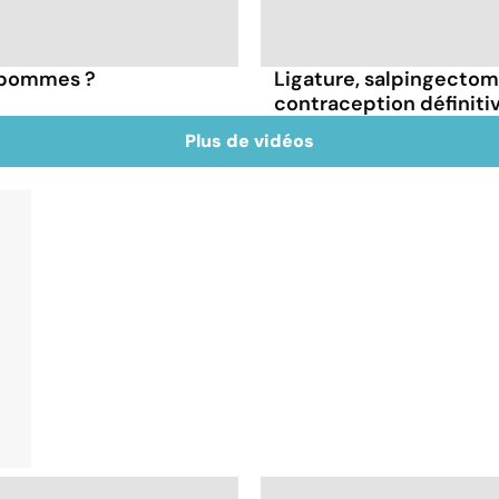
s pommes ?
Ligature, salpingectomie
contraception définiti
Plus de vidéos