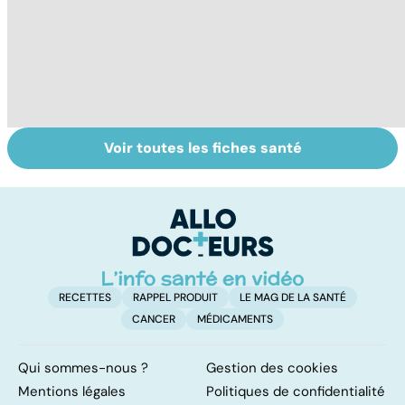
Voir toutes les fiches santé
Tout savoir sur le
Prurit,
N
vitiligo
démangeaisons :
le
au secours, j'ai la
m
peau qui gratte !
RECETTES
RAPPEL PRODUIT
LE MAG DE LA SANTÉ
CANCER
MÉDICAMENTS
Qui sommes-nous ?
Gestion des cookies
Mentions légales
Politiques de confidentialité