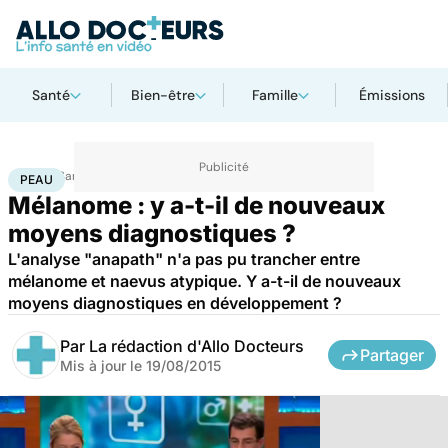
Santé
Bien-être
Famille
Émissions
Accueil
Santé
Maladies
Cancer
Peau
PEAU
Mélanome : y a-t-il de nouveaux
moyens diagnostiques ?
L'analyse "anapath" n'a pas pu trancher entre
mélanome et naevus atypique. Y a-t-il de nouveaux
moyens diagnostiques en développement ?
Par
La rédaction d'Allo Docteurs
Partager
Mis à jour le
19/08/2015