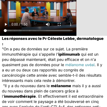
Les réponses avec le Pr Céleste Lebbe, dermatologue
:
"On a peu de données sur ce sujet. La première
immunothérapie qui s'appelle l'
ipilimumab
qui est un
peu dépassé maintenant, était peu efficace et on n'a
quasiment pas de données pour le
mélanome uvéal
. Il y
a eu un ou deux cas rapportés au congrès de
cancérologie cette année avec semble-t-il des résultats
intéressants mais cela reste à démontrer.
"Il y a du nouveau dans le
mélanome
mais il y a aussi
du nouveau dans plein de cancers grâce à
l'
immunothérapie
. Et effectivement il est extraordinaire
de voir comment le paysage a été bouleversé en cinq
ans avec l'arrivée de l'anti-CTLA-4, des anticorps anti-