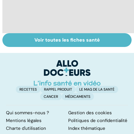
Voir toutes les fiches santé
Tout savoir sur le
Mélanome : le
L
vitiligo
plus redouté des
c
cancers de la
c
peau
f
RECETTES
RAPPEL PRODUIT
LE MAG DE LA SANTÉ
CANCER
MÉDICAMENTS
Qui sommes-nous ?
Gestion des cookies
Mentions légales
Politiques de confidentialité
Charte d'utilisation
Index thématique