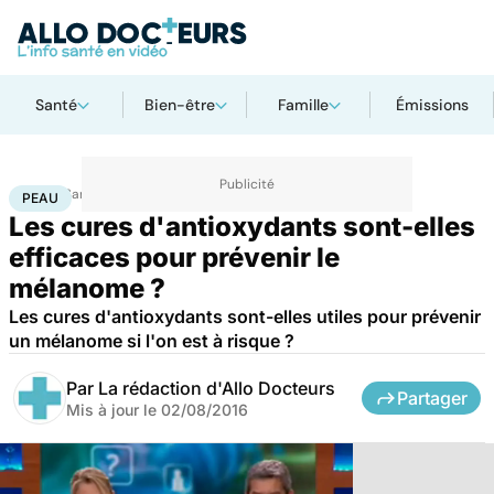
Santé
Bien-être
Famille
Émissions
Accueil
Santé
Maladies
Cancer
Peau
PEAU
Les cures d'antioxydants sont-elles
efficaces pour prévenir le
mélanome ?
Les cures d'antioxydants sont-elles utiles pour prévenir
un mélanome si l'on est à risque ?
Par
La rédaction d'Allo Docteurs
Partager
Mis à jour le
02/08/2016