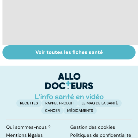
Voir toutes les fiches santé
Tout savoir sur le
Prurit,
N
vitiligo
démangeaisons :
le
au secours, j'ai la
m
peau qui gratte !
RECETTES
RAPPEL PRODUIT
LE MAG DE LA SANTÉ
CANCER
MÉDICAMENTS
Qui sommes-nous ?
Gestion des cookies
Mentions légales
Politiques de confidentialité