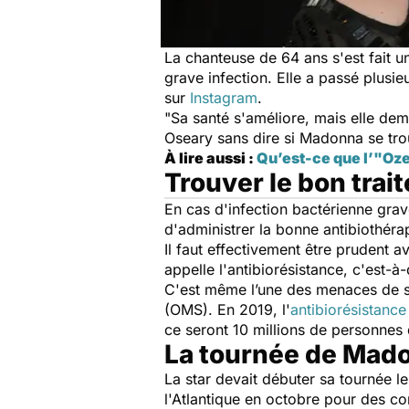
La chanteuse de 64 ans s'est fait 
grave infection. Elle a passé plusie
sur
Instagram
.
"Sa santé s'améliore, mais elle de
Oseary sans dire si
Madonna
se tro
À lire aussi :
Qu’est-ce que l’"Oze
Trouver le bon trai
En cas d'infection bactérienne grave 
d'administrer la bonne antibiothéra
Il faut effectivement être prudent av
appelle l'antibiorésistance, c'est-à
C'est même l’une des menaces de sa
(OMS). En 2019, l'
antibiorésistance
ce seront 10 millions de personnes
La tournée de Mad
La star devait débuter sa tournée le
l'Atlantique en octobre pour des co