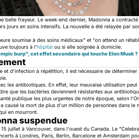
une belle frayeur. Le week-end dernier, Madonna a contract
urs jours en soins intensifs. La nouvelle a été relayée par 
meure soumise à des soins médicaux"
et
"on attend un rétab
uve toujours à l'
hôpital
ou si elle soignée à domicile.
mpic burp", cet effet secondaire qui touche Elon Musk ?
tement
et d'infection à répétition, il est nécessaire de déterminer l
pie.
ec les antibiotiques. En effet, leur mauvaise utilisation peut
-dire que les bactéries deviennent résistantes aux antibiotiqu
nté publique les plus urgentes de notre époque, selon l'Or
a causé la mort de plus d'un million de personnes dans le mo
 qui en mourront.
onna suspendue
 15 juillet à Vancouver, dans l'ouest du Canada. Le "Celebra
ncerts à Londres, Paris, Berlin, Barcelone et Amsterdam po