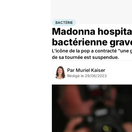
Accueil
Santé
Maladies
Maladies infectieuses
Bac
BACTÉRIE
Madonna hospitali
bactérienne grav
L'icône de la pop a contracté "une 
de sa tournée est suspendue.
Par
Muriel Kaiser
Rédigé le
29/06/2023