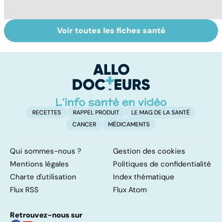
Voir toutes les fiches santé
Faire du sport à
Maladie de Lyme,
Mo
domicile, c'est
quand les tiques
n
facile !
attaquent
ar
RECETTES
RAPPEL PRODUIT
LE MAG DE LA SANTÉ
CANCER
MÉDICAMENTS
Qui sommes-nous ?
Gestion des cookies
Mentions légales
Politiques de confidentialité
Charte d'utilisation
Index thématique
Flux RSS
Flux Atom
Retrouvez-nous sur