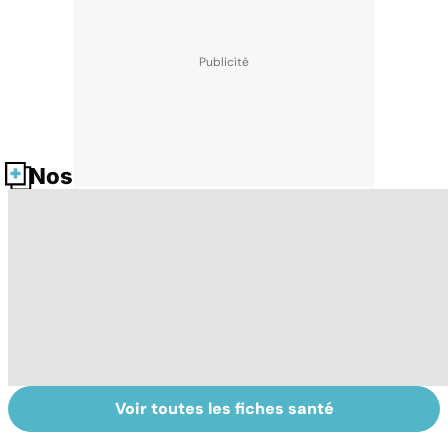
Nos fiches santé
Voir toutes les fiches santé
La tuberculose
Femmes :
V
pulmonaire
comment
se