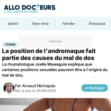
Santé
Bien-être
Famille
Émissions
Accueil
Santé
Bobos du quotidien
Femme
FEMME
La position de l'andromaque fait
partie des causes du mal de dos
La rhumatologue Joelle Mawaguia explique que
certaines positions sexuelles peuvent être à l'origine du
mal de dos.
Par
Arnaud Ntchapda
Partager
Mis à jour le
25/06/2025