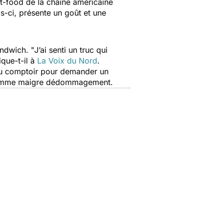
st-food de la chaîne américaine
-ci, présente un goût et une
andwich. "
J’ai senti un truc qui
ique-t-il à
La Voix du Nord
.
 au comptoir pour demander un
omme maigre dédommagement.