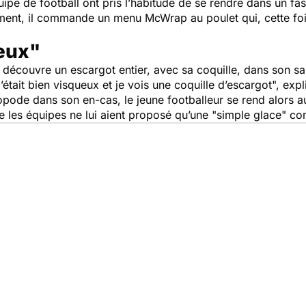
pe de football ont pris l’habitude de se rendre dans un fa
ent, il commande un menu McWrap au poulet qui, cette fois
ueux"
 découvre un escargot entier, avec sa coquille, dans son s
’était bien visqueux et je vois une coquille d’escargot
", expl
pode dans son en-cas, le jeune footballeur se rend alors
e les équipes ne lui aient proposé qu’une "
simple glace
" c