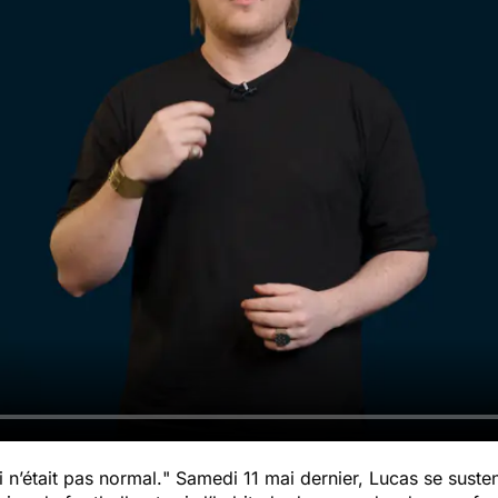
i n’était pas normal.
" Samedi 11 mai dernier, Lucas se suste