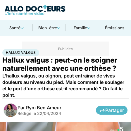
Santé
Bien-être
Famille
Émissions
Accueil
Santé
Bobos du quotidien
Hallux valgus
HALLUX VALGUS
Hallux valgus : peut-on le soigner
naturellement avec une orthèse ?
L'hallux valgus, ou oignon, peut entraîner de vives
douleurs au niveau du pied. Mais comment le soulager
et le port d'une orthèse est-il recommandé ? On fait le
point.
Par
Rym Ben Ameur
Partager
Rédigé le
22/04/2024