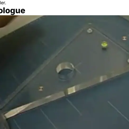
er.
rologue