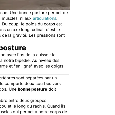
enue. Une bonne posture permet de
x muscles, ni aux
articulations
.
 Du coup, le poids du corps est
ns un axe longitudinal, c'est le
es de la gravité. Les pressions sont
 posture
on avec l'os de la cuisse : le
 à notre bipédie. Au niveau des
large et "en ligne" avec les doigts
vertèbres sont séparées par un
Elle comporte deux courbes vers
u dos. Une
bonne posture
doit
ilibre entre deux groupes
cou et le long du rachis. Quand ils
muscles qui permet à notre corps de