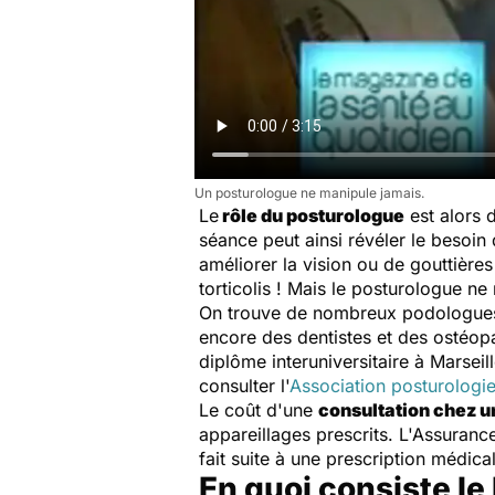
Un posturologue ne manipule jamais.
Le
rôle du posturologue
est alors 
séance peut ainsi révéler le besoin
améliorer la vision ou de gouttières
torticolis ! Mais le posturologue ne
On trouve de nombreux podologues m
encore des dentistes et des ostéop
diplôme interuniversitaire à Marseil
consulter l'
Association posturologie
Le coût d'une
consultation chez u
appareillages prescrits. L'Assuran
fait suite à une prescription médic
En quoi consiste le 