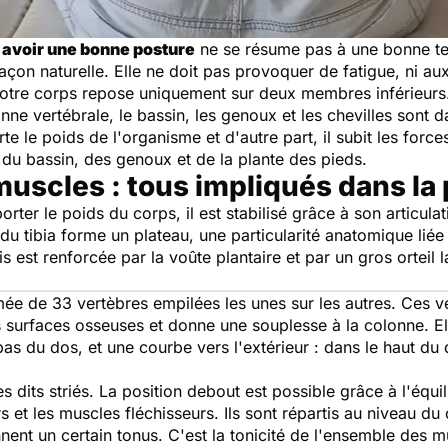
,
avoir une bonne posture
ne se résume pas à une bonne t
çon naturelle. Elle ne doit pas provoquer de fatigue, ni au
otre corps repose uniquement sur deux membres inférieurs.
nne vertébrale, le bassin, les genoux et les chevilles sont da
rte le poids de l'organisme et d'autre part, il subit les forc
du bassin, des genoux et de la plante des pieds.
 muscles : tous impliqués dans la
ter le poids du corps, il est stabilisé grâce à son articulati
du tibia forme un plateau, une particularité anatomique liée
s est renforcée par la voûte plantaire et par un gros orteil 
rmée de 33 vertèbres empilées les unes sur les autres. Ces 
es surfaces osseuses et donne une souplesse à la colonne. 
 bas du dos, et une courbe vers l'extérieur : dans le haut d
s dits striés. La position debout est possible grâce à l'équ
 et les muscles fléchisseurs. Ils sont répartis au niveau du 
onnent un certain tonus. C'est la tonicité de l'ensemble des 