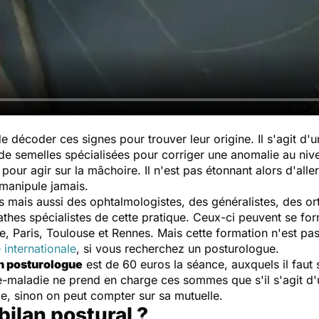
de décoder ces signes pour trouver leur origine. Il s'agit d
 de semelles spécialisées pour corriger une anomalie au niv
 pour agir sur la mâchoire. Il n'est pas étonnant alors d'alle
 manipule jamais.
ais aussi des ophtalmologistes, des généralistes, des ort
athes spécialistes de cette pratique. Ceux-ci peuvent se fo
le, Paris, Toulouse et Rennes. Mais cette formation n'est pa
 internationale
, si vous recherchez un posturologue.
n posturologue
est de 60 euros la séance, auxquels il faut 
ce-maladie ne prend en charge ces sommes que s'il s'agit d
ale, sinon on peut compter sur sa mutuelle.
bilan postural ?