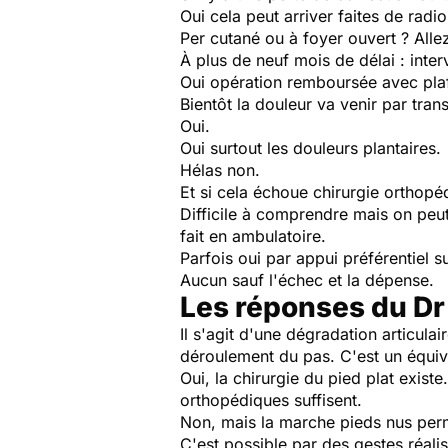
Oui cela peut arriver faites de radio
Per cutané ou à foyer ouvert ? Allez
À plus de neuf mois de délai : inter
Oui opération remboursée avec pla
Bientôt la douleur va venir par tran
Oui.
Oui surtout les douleurs plantaires.
Hélas non.
Et si cela échoue chirurgie ortho
Difficile à comprendre mais on peut 
fait en ambulatoire.
Parfois oui par appui préférentiel s
Aucun sauf l'échec et la dépense.
Les réponses du Dr
Il s'agit d'une dégradation articula
déroulement du pas. C'est un équiv
Oui, la chirurgie du pied plat exist
orthopédiques suffisent.
Non, mais la marche pieds nus per
C'est possible par des gestes réalis