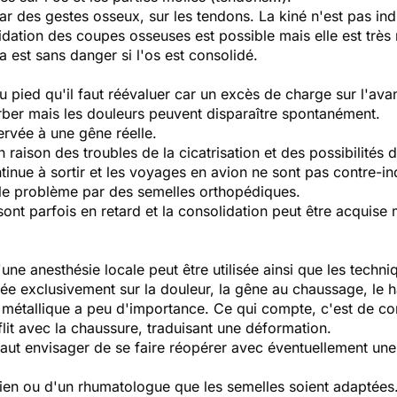
par des gestes osseux, sur les tendons. La kiné n'est pas in
dation des coupes osseuses est possible mais elle est très
Cela est sans danger si l'os est consolidé.
du pied qu'il faut réévaluer car un excès de charge sur l'a
orber mais les douleurs peuvent disparaître spontanément.
servée à une gêne réelle.
n raison des troubles de la cicatrisation et des possibilités 
ntinue à sortir et les voyages en avion ne sont pas contre
er le problème par des semelles orthopédiques.
 sont parfois en retard et la consolidation peut être acquis
'une anesthésie locale peut être utilisée ainsi que les techn
ortée exclusivement sur la douleur, la gêne au chaussage, le
l métallique a peu d'importance. Ce qui compte, c'est de c
lit avec la chaussure, traduisant une déformation.
il faut envisager de se faire réopérer avec éventuellement u
rgien ou d'un rhumatologue que les semelles soient adaptées