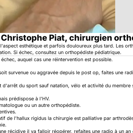
 Christophe Piat, chirurgien ort
aspect esthétique et parfois douloureux plus tard. Les ortho
ation. Si échec, consultez un orthopédiste pédiatrique.
n échec, auquel cas une réintervention est possible.
oit survenue ou aggravée depuis le post op, faites une radio
d'arrêt du sport sauf natation, vélo et activité du membre s
mais prédispose à l'HV.
humatologue ou un autre orthopédiste.
entives.
tif de l'hallux rigidus la chirurgie est palliative par arthrod
ie.
ne récidive il va falloir réopérer, refaites une radio à un an