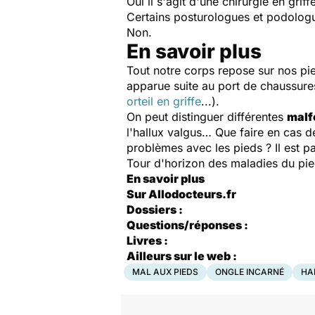
Oui il s'agit d'une chirurgie en gri
Certains posturologues et podologu
Non.
En savoir plus
Tout notre corps repose sur nos pie
apparue suite au port de chaussur
orteil en griffe
...).
On peut distinguer différentes
malf
l'hallux valgus… Que faire en cas d
problèmes avec les pieds ? Il est p
Tour d'horizon des maladies du pied
En savoir plus
Sur Allodocteurs.fr
Dossiers :
Questions/réponses :
Livres :
Ailleurs sur le web :
MAL AUX PIEDS
ONGLE INCARNÉ
HA