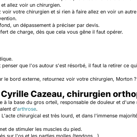
 et allez voir un chirurgien.
 voir votre chirurgien et si rien à faire allez en voir un aut
vention.
fond, un dépassement à préciser par devis.
sfert de charge, dès que cela vous gêne il faut opérer.
pédique.
penser que l'os autour s'est résorbé, il faut la retirer ce qu
ur le bord externe, retournez voir votre chirurgien, Morton ?
 Cyrille Cazeau, chirurgien orth
ire à la base du gros orteil, responsable de douleur et d'une 
alent d'
arthrose
.
e. L'acte chirurgical est très lourd, et dans l'immense majori
met de stimuler les muscles du pied.
és sur l'os et les parties molles (tendons...).