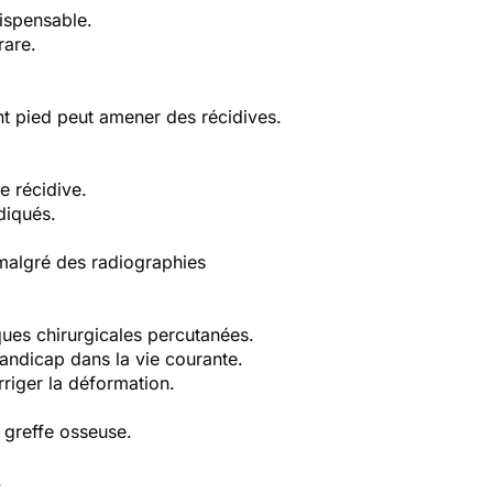
dispensable.
 rare.
vant pied peut amener des récidives.
de récidive.
-indiqués.
e malgré des radiographies
iques chirurgicales percutanées.
 handicap dans la vie courante.
orriger la déformation.
ne greffe osseuse.
.