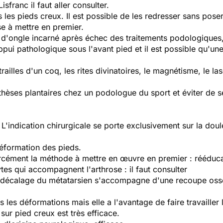
Lisfranc il faut aller consulter.
ns les pieds creux. Il est possible de les redresser sans pose
se à mettre en premier.
d'ongle incarné après échec des traitements podologiques, 
ppui pathologique sous l'avant pied et il est possible qu'un
railles d'un coq, les rites divinatoires, le magnétisme, le 
rthèses plantaires chez un podologue du sport et éviter de se 
. L'indication chirurgicale se porte exclusivement sur la dou
éformation des pieds.
orcément la méthode à mettre en œuvre en premier : rééduc
tes qui accompagnent l'arthrose : il faut consulter
le décalage du métatarsien s'accompagne d'une recoupe osse
les déformations mais elle a l'avantage de faire travailler
e sur pied creux est très efficace.