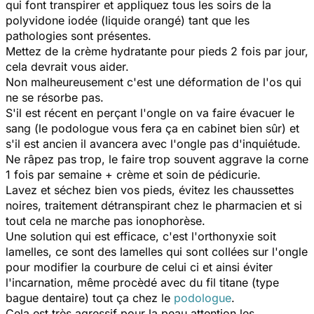
qui font transpirer et appliquez tous les soirs de la
polyvidone iodée (liquide orangé) tant que les
pathologies sont présentes.
Mettez de la crème hydratante pour pieds 2 fois par jour,
cela devrait vous aider.
Non malheureusement c'est une déformation de l'os qui
ne se résorbe pas.
S'il est récent en perçant l'ongle on va faire évacuer le
sang (le podologue vous fera ça en cabinet bien sûr) et
s'il est ancien il avancera avec l'ongle pas d'inquiétude.
Ne râpez pas trop, le faire trop souvent aggrave la corne
1 fois par semaine + crème et soin de pédicurie.
Lavez et séchez bien vos pieds, évitez les chaussettes
noires, traitement détranspirant chez le pharmacien et si
tout cela ne marche pas ionophorèse.
Une solution qui est efficace, c'est l'orthonyxie soit
lamelles, ce sont des lamelles qui sont collées sur l'ongle
pour modifier la courbure de celui ci et ainsi éviter
l'incarnation, même procèdé avec du fil titane (type
bague dentaire) tout ça chez le
podologue
.
Cela est très agressif pour la peau attention les