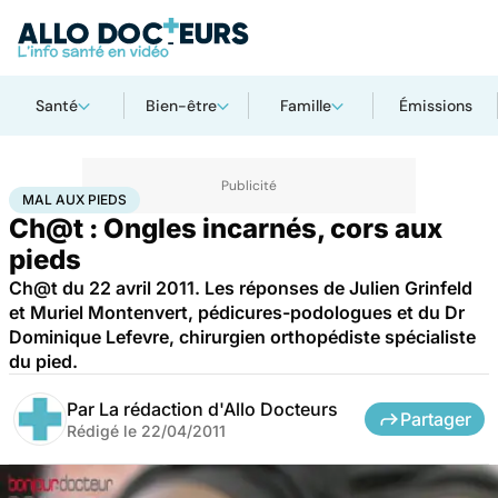
Santé
Bien-être
Famille
Émissions
Accueil
Santé
Maladies
Mal aux pieds
MAL AUX PIEDS
Ch@t : Ongles incarnés, cors aux
pieds
Ch@t du 22 avril 2011. Les réponses de Julien Grinfeld
et Muriel Montenvert, pédicures-podologues et du Dr
Dominique Lefevre, chirurgien orthopédiste spécialiste
du pied.
Par
La rédaction d'Allo Docteurs
Partager
Rédigé le
22/04/2011