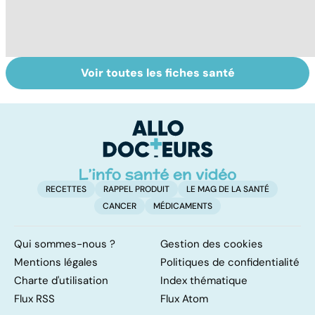
Voir toutes les fiches santé
Quand les pieds
Tout savoir sur
I
font souffrir
les infections
a
pulmonaires
fa
d'
RECETTES
RAPPEL PRODUIT
LE MAG DE LA SANTÉ
CANCER
MÉDICAMENTS
Qui sommes-nous ?
Gestion des cookies
Mentions légales
Politiques de confidentialité
Charte d'utilisation
Index thématique
Flux RSS
Flux Atom