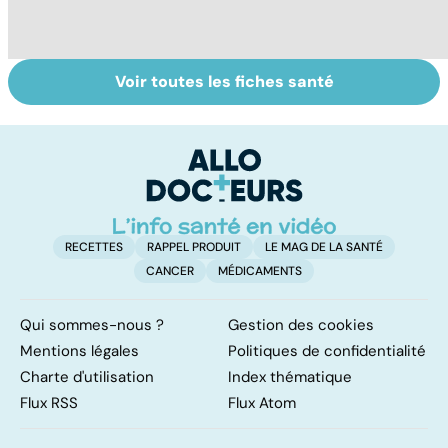
Voir toutes les fiches santé
Crampes,
Un régime sportif
Te
déchirures,
pour maigrir ?
tr
élongations... :
év
quand le muscle
fait mal
RECETTES
RAPPEL PRODUIT
LE MAG DE LA SANTÉ
CANCER
MÉDICAMENTS
Qui sommes-nous ?
Gestion des cookies
Mentions légales
Politiques de confidentialité
Charte d'utilisation
Index thématique
Flux RSS
Flux Atom