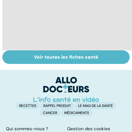
Voir toutes les fiches santé
Suicide : prévenir
Un rhume, ça se
L
le passage à
soigne ?
ca
l'acte
f
sc
RECETTES
RAPPEL PRODUIT
LE MAG DE LA SANTÉ
CANCER
MÉDICAMENTS
Qui sommes-nous ?
Gestion des cookies