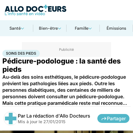
Santé
Bien-être
Famille
Émissions
Accueil
Santé
Maladies
Soins des pieds
SOINS DES PIEDS
Pédicure-podologue : la santé des
pieds
Au-delà des soins esthétiques, le pédicure-podologue
prévient les pathologies liées aux pieds. Outre les
personnes diabétiques, des centaines de milliers de
personnes doivent consulter un pédicure-podologue.
Mais cette pratique paramédicale reste mal reconnue...
Par
La rédaction d'Allo Docteurs
Partager
Mis à jour le
27/01/2015