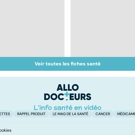
Voir toutes les fiches santé
Cancer : la fatigue
Comprendre la
avant tout
chimiothérapie et
ses effets
ETTES
RAPPEL PRODUIT
LE MAG DE LA SANTÉ
CANCER
MÉDICAM
ookies