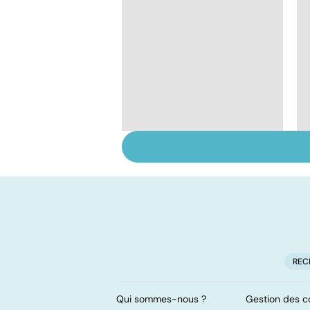
HPV : tout savoir sur
les papillomavirus
REC
Qui sommes-nous ?
Gestion des c