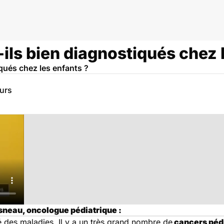
ils bien diagnostiqués chez 
qués chez les enfants ?
eurs
sneau, oncologue pédiatrique :
ité des maladies. Il y a un très grand nombre de
cancers péd