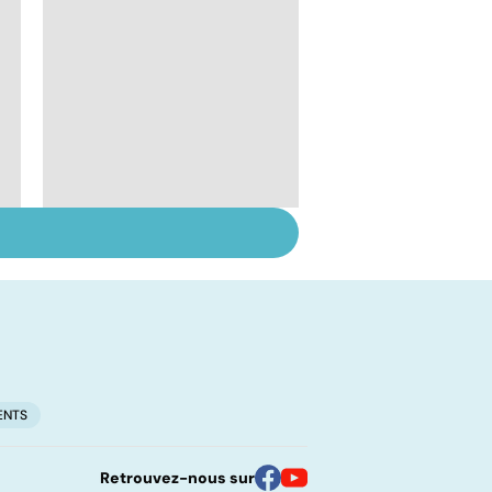
Avoir un enfant après
un cancer, c'est
possible ?
ENTS
Retrouvez-nous sur