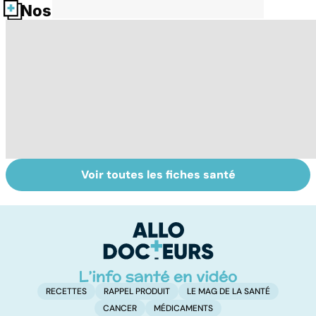
Nos fiches santé
Voir toutes les fiches santé
Pathologies de la
Candidose
La
bouche : quelles
buccale : quand
p
solutions ?
la mycose
infecte la
bouche
RECETTES
RAPPEL PRODUIT
LE MAG DE LA SANTÉ
CANCER
MÉDICAMENTS