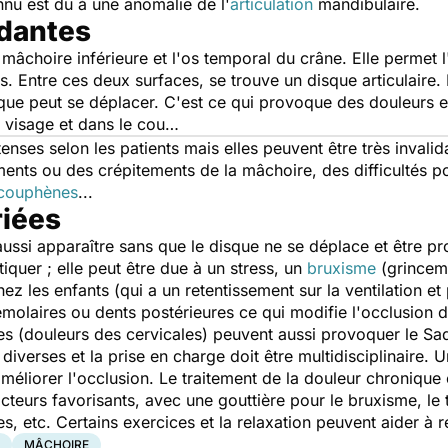
u est dû à une anomalie de l'
articulation
mandibulaire.
idantes
a mâchoire inférieure et l'os temporal du crâne. Elle permet 
 Entre ces deux surfaces, se trouve un disque articulaire. I
sque peut se déplacer. C'est ce qui provoque des douleurs en
e visage et dans le cou…
nses selon les patients mais elles peuvent être très invalida
nts ou des crépitements de la mâchoire, des difficultés po
couphènes
...
riées
ssi apparaître sans que le disque ne se déplace et être p
quer ; elle peut être due à un stress, un
bruxisme
(grinceme
z les enfants (qui a un retentissement sur la ventilation et
émolaires ou dents postérieures ce qui modifie l'occlusion
ies (douleurs des cervicales) peuvent aussi provoquer le S
verses et la prise en charge doit être multidisciplinaire. Un
améliorer l'occlusion. Le traitement de la douleur chronique 
cteurs favorisants, avec une gouttière pour le bruxisme, le t
 etc. Certains exercices et la relaxation peuvent aider à r
MÂCHOIRE