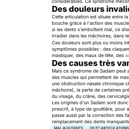
considérables. Ce syndrome méconn
Des douleurs inval
Cette articulation est située entre l
bouche grâce à l'action des muscles.
si les dents s'emboîtent mal, ce di
irradier dans les mâchoires, dans l
Ces douleurs sont plus ou moins inte
symptômes possibles : des claqueme
mastiquer, des maux de tête, des
a
Des causes très va
Mais ce syndrome de Sadam peut au
des muscles qui permettent de masti
une obstruction nasale chronique che
mâchoire), la perte de certaines pr
du visage, du crâne, des cervicalg
Les origines d'un Sadam sont donc di
prescrit, à type de gouttière, pour 
passe aussi par la correction des fa
remplacement des dents manquantes,
MAL AUX DENTS
OS ET ARTICULATIONS