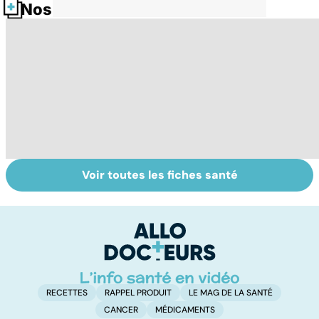
Nos fiches santé
Voir toutes les fiches santé
Surdité brusque :
Candidose
La
quand une oreille
buccale : quand
p
défaille
la mycose
infecte la
bouche
RECETTES
RAPPEL PRODUIT
LE MAG DE LA SANTÉ
CANCER
MÉDICAMENTS