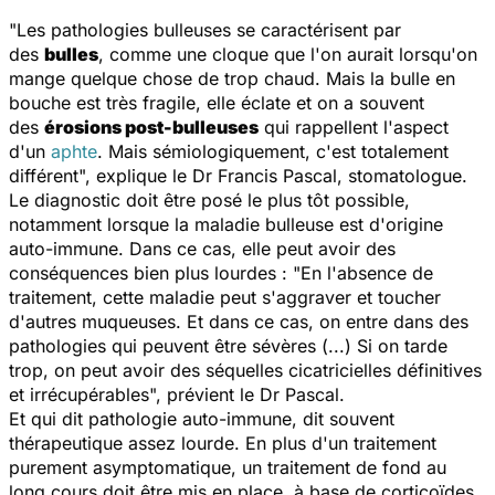
"
Les pathologies bulleuses se caractérisent par
des
bulles
, comme une cloque que l'on aurait lorsqu'on
mange quelque chose de trop chaud. Mais la bulle en
bouche est très fragile, elle éclate et on a souvent
des
érosions post-bulleuses
qui rappellent l'aspect
d'un
aphte
. Mais sémiologiquement, c'est totalement
différent
", explique le Dr Francis Pascal, stomatologue.
Le diagnostic doit être posé le plus tôt possible,
notamment lorsque la maladie bulleuse est d'origine
auto-immune. Dans ce cas, elle peut avoir des
conséquences bien plus lourdes : "
En l'absence de
traitement, cette maladie peut s'aggraver et toucher
d'autres muqueuses. Et dans ce cas, on entre dans des
pathologies qui peuvent être sévères (...) Si on tarde
trop, on peut avoir des séquelles cicatricielles définitives
et irrécupérables
", prévient le Dr Pascal.
Et qui dit pathologie auto-immune, dit souvent
thérapeutique assez lourde. En plus d'un traitement
purement asymptomatique, un traitement de fond au
long cours doit être mis en place, à base de corticoïdes