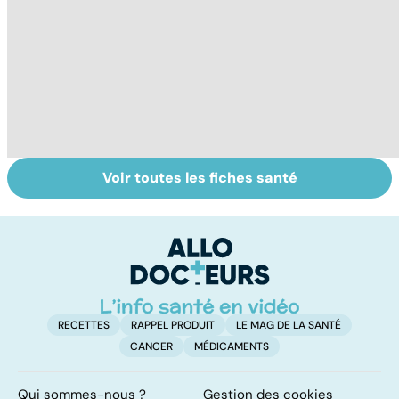
Voir toutes les fiches santé
Soins dentaires :
Gencives :
To
on n'arrête pas le
prévenir pour
le
progrès !
garder le sourire
p
RECETTES
RAPPEL PRODUIT
LE MAG DE LA SANTÉ
CANCER
MÉDICAMENTS
Qui sommes-nous ?
Gestion des cookies