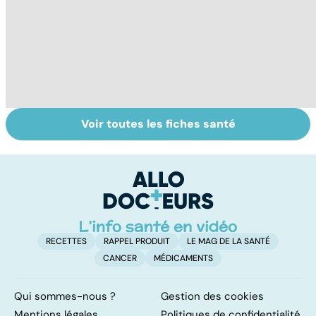
Voir toutes les fiches santé
HPV : tout savoir
Glandes
P
sur les
salivaires : les
l
papillomavirus
tumeurs de la
glande parotide
RECETTES
RAPPEL PRODUIT
LE MAG DE LA SANTÉ
CANCER
MÉDICAMENTS
Qui sommes-nous ?
Gestion des cookies
Mentions légales
Politiques de confidentialité