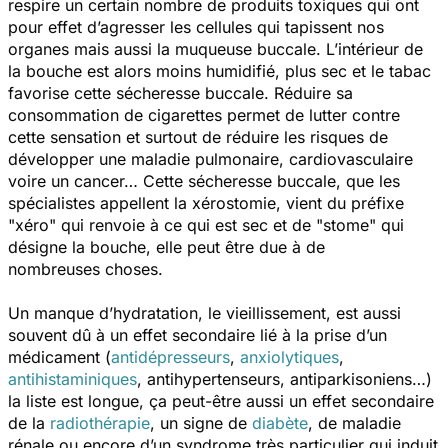
respire un certain nombre de produits toxiques qui ont
pour effet d’agresser les cellules qui tapissent nos
organes mais aussi la muqueuse buccale. L’intérieur de
la bouche est alors moins humidifié, plus sec et le tabac
favorise cette sécheresse buccale. Réduire sa
consommation de cigarettes permet de lutter contre
cette sensation et surtout de réduire les risques de
développer une maladie pulmonaire, cardiovasculaire
voire un cancer… Cette sécheresse buccale, que les
spécialistes appellent la xérostomie, vient du préfixe
"xéro" qui renvoie à ce qui est sec et de "stome" qui
désigne la bouche, elle peut être due à de
nombreuses choses.
Un manque d’hydratation, le vieillissement, est aussi
souvent dû à un effet secondaire lié à la prise d’un
médicament (
antidépresseurs
,
anxiolytiques
,
antihistaminiques
, antihypertenseurs, antiparkisoniens…)
la liste est longue, ça peut-être aussi un effet secondaire
de la
radiothérapie
, un signe de
diabète
, de maladie
rénale ou encore d’un syndrome très particulier qui induit