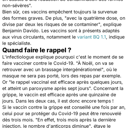
non-sévères".
Bien sûr, ces vaccins empêchent toujours la survenue
des formes graves. De plus,
"avec la quatrième dose, on
divise par deux les risques de se contaminer"
, explique
Benjamin Davido. Les vaccins sont à présents adaptés
aux virus circulants, notamment le
variant BQ 1.1
, indique
le spécialiste.
Quand faire le rappel ?
L'infectiologue explique pourquoi c'est le moment de se
faire vacciner contre le Covid-19.
"À Noël, on va se
retrouver avec un brassage intergénérationnel"
, où le
masque ne sera pas porté, lors des repas par exemple.
Or
"le rappel vaccinal est efficace après quelques jours,
et atteint un paroxysme après sept jours".
Concernant la
grippe, le vaccin est efficace après une quinzaine de
jours.
Dans les deux cas, il est donc encore temps !
Si le vaccin contre la grippe est conseillé une fois par an,
celui pour se protéger du Covid-19 peut être renouvelé
dès trois mois.
"En effet, trois mois après la dernière
injection, le nombre d'anticorps
diminue"
, étaye le