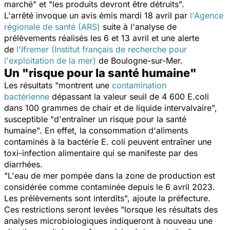
marché
" et "
les produits devront être détruits
".
L'arrêté invoque un avis émis mardi 18 avril par
l'Agence
régionale de santé (ARS)
suite à l'analyse de
prélèvements réalisés les 6 et 13 avril et une alerte
de
l'Ifremer (Institut français de recherche pour
l'exploitation de la mer)
de Boulogne-sur-Mer.
Un "risque pour la santé humaine"
Les résultats "
montrent une
contamination
bactérienne
dépassant la valeur seuil de 4 600
E.coli
dans 100 grammes de chair et de liquide intervalvaire
",
susceptible "
d'entraîner un risque pour la santé
humaine
". En effet, la consommation d'aliments
contaminés à la bactérie
E. coli
peuvent entraîner une
toxi-infection alimentaire qui se manifeste par des
diarrhées.
"
L'eau de mer pompée dans la zone de production est
considérée comme contaminée depuis le 6 avril 2023.
Les prélèvements sont interdits
", ajoute la préfecture.
Ces restrictions seront levées "
lorsque les résultats des
analyses microbiologiques
indiqueront à nouveau une