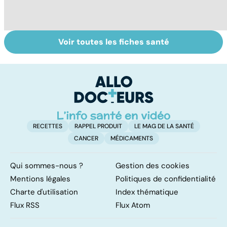
Voir toutes les fiches santé
Tout savoir sur
Inflammation des
S
les infections
amygdales : que
do
pulmonaires
faire en cas
b
d'angine ?
su
RECETTES
RAPPEL PRODUIT
LE MAG DE LA SANTÉ
CANCER
MÉDICAMENTS
Qui sommes-nous ?
Gestion des cookies
Mentions légales
Politiques de confidentialité
Charte d'utilisation
Index thématique
Flux RSS
Flux Atom