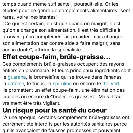
temps quand même suffisante",
poursuit-elle. Or les
études pour ce genre de compléments alimentaires
"sont
rares,
voire inexistantes".
"Ce qui est certain, c'est que quand on maigrit, c'est
qu'on a changé son alimentation. Il est très difficile à
prouver qu'un complément ait pu aider, mais changer
son alimentation par contre aide à faire maigrir, sans
aucun doute",
affirme la spécialiste.
Effet coupe-faim, brûle-graisse...
Ces compléments brûle-graisses occupent des rayons
entiers en pharmacie. Et leurs principaux ingrédients sont
le
guarana
, la bromelaïne qui se trouve dans l’ananas,
la
caféine
, le fucus, la
spiruline
ou encore le
thé vert
.
Ils promettent un effet coupe-faim, une élimination des
liquides ou encore de
"brûler les graisses"
. Mais il faut
vraiment être très vigilant.
Un risque pour la santé du coeur
"À une époque, certains compléments brûle-graisses ont
carrément été interdits par les autorités sanitaires parce
qu'ils avançaient de fausses promesses et pouvaient