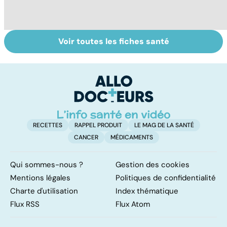
Voir toutes les fiches santé
Le magnésium,
Intestin irritable :
S
un oligo-élément
le régime
o
vital
FODMAP, une
qu
solution ?
RECETTES
RAPPEL PRODUIT
LE MAG DE LA SANTÉ
CANCER
MÉDICAMENTS
Qui sommes-nous ?
Gestion des cookies
Mentions légales
Politiques de confidentialité
Charte d'utilisation
Index thématique
Flux RSS
Flux Atom