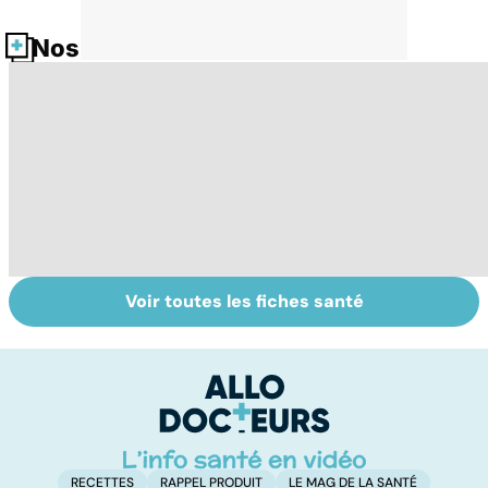
Nos fiches santé
Voir toutes les fiches santé
La tuberculose
Le TDAH, un
A
pulmonaire
trouble de
va
l'attention avec
cé
ou sans
é
hyperactivité
t
RECETTES
RAPPEL PRODUIT
LE MAG DE LA SANTÉ