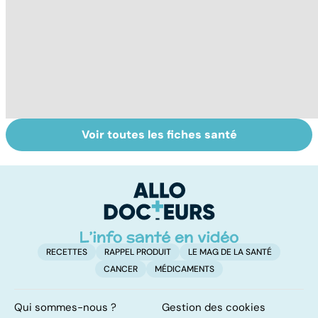
Voir toutes les fiches santé
Tout savoir sur
Inflammation des
S
les infections
amygdales : que
do
pulmonaires
faire en cas
b
d'angine ?
su
RECETTES
RAPPEL PRODUIT
LE MAG DE LA SANTÉ
CANCER
MÉDICAMENTS
Qui sommes-nous ?
Gestion des cookies