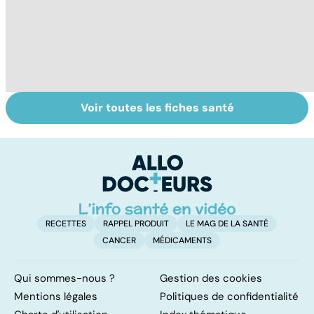
Voir toutes les fiches santé
HPV : tout savoir
Quand la maladie
L
sur les
entraîne la chute
c
papillomavirus
des cheveux
c
f
RECETTES
RAPPEL PRODUIT
LE MAG DE LA SANTÉ
CANCER
MÉDICAMENTS
Qui sommes-nous ?
Gestion des cookies
Mentions légales
Politiques de confidentialité