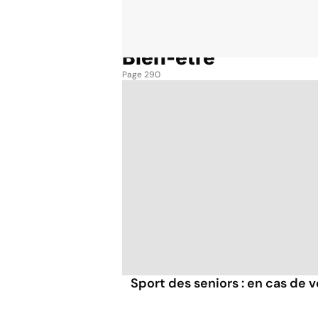
Bien-être
Accueil
Bien-être
Page 290
Sport des seniors : en cas de v