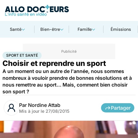
Santé
Bien-être
Famille
Émissions
Accueil
Bien-être
Sport santé
Sport et santé
SPORT ET SANTÉ
Choisir et reprendre un sport
A un moment ou un autre de l'année, nous sommes
nombreux à vouloir prendre de bonnes résolutions et à
nous remettre au sport… Mais, comment bien choisir
son sport ?
Par
Nordine Attab
Partager
Mis à jour le
27/08/2015