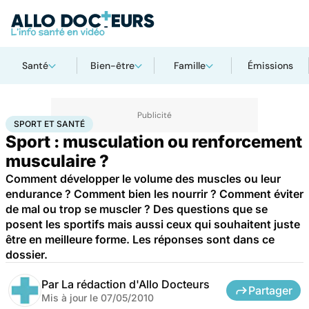
Santé
Bien-être
Famille
Émissions
Accueil
Bien-être
Sport santé
Sport et santé
SPORT ET SANTÉ
Sport : musculation ou renforcement
musculaire ?
Comment développer le volume des muscles ou leur
endurance ? Comment bien les nourrir ? Comment éviter
de mal ou trop se muscler ? Des questions que se
posent les sportifs mais aussi ceux qui souhaitent juste
être en meilleure forme. Les réponses sont dans ce
dossier.
Par
La rédaction d'Allo Docteurs
Partager
Mis à jour le
07/05/2010