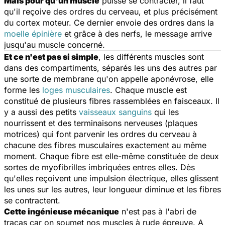
Mais pour qu'un muscle
puisse se contracter, il faut
qu'il reçoive des ordres du cerveau, et plus précisément
du cortex moteur. Ce dernier envoie des ordres dans la
moelle épinière
et grâce à des nerfs, le message arrive
jusqu'au muscle concerné.
Et ce n'est pas si simple
, les différents muscles sont
dans des compartiments, séparés les uns des autres par
une sorte de membrane qu'on appelle aponévrose, elle
forme les
loges musculaires
. Chaque muscle est
constitué de plusieurs fibres rassemblées en faisceaux. Il
y a aussi des petits
vaisseaux sanguins
qui les
nourrissent et des terminaisons nerveuses (plaques
motrices) qui font parvenir les ordres du cerveau à
chacune des fibres musculaires exactement au même
moment. Chaque fibre est elle-même constituée de deux
sortes de myofibrilles imbriquées entres elles. Dès
qu'elles reçoivent une impulsion électrique, elles glissent
les unes sur les autres, leur longueur diminue et les fibres
se contractent.
Cette ingénieuse mécanique
n'est pas à l'abri de
tracas car on soumet nos muscles à rude épreuve. A