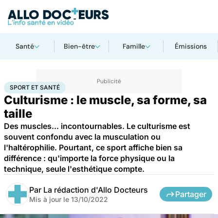
Santé
Bien-être
Famille
Émissions
Accueil
Bien-être
Sport santé
Sport et santé
SPORT ET SANTÉ
Culturisme : le muscle, sa forme, sa
taille
Des muscles... incontournables. Le culturisme est
souvent confondu avec la musculation ou
l'haltérophilie. Pourtant, ce sport affiche bien sa
différence : qu'importe la force physique ou la
technique, seule l'esthétique compte.
Par
La rédaction d'Allo Docteurs
Partager
Mis à jour le
13/10/2022