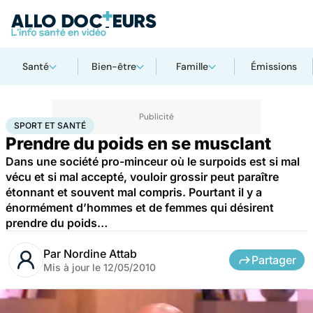
Santé
Bien-être
Famille
Émissions
Accueil
Bien-être
Sport santé
Sport et santé
SPORT ET SANTÉ
Prendre du poids en se musclant
Dans une société pro-minceur où le surpoids est si mal
vécu et si mal accepté, vouloir grossir peut paraître
étonnant et souvent mal compris. Pourtant il y a
énormément d’hommes et de femmes qui désirent
prendre du poids…
Par
Nordine Attab
Partager
Mis à jour le
12/05/2010