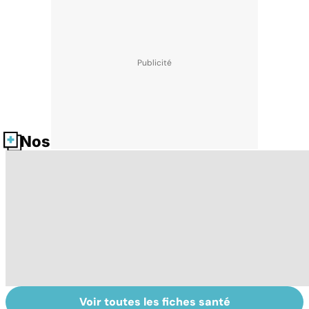
Nos fiches santé
Voir toutes les fiches santé
Tout savoir sur
Inflammation des
Su