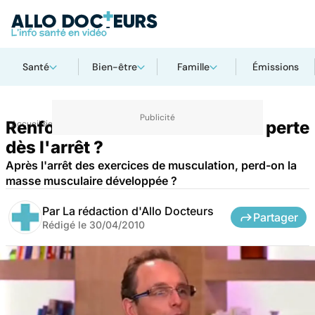
Santé
Bien-être
Famille
Émissions
Renforcement musculaire : une perte
Accueil
Bien-être
Sport santé
dès l'arrêt ?
Après l'arrêt des exercices de musculation, perd-on la
masse musculaire développée ?
Par
La rédaction d'Allo Docteurs
Partager
Rédigé le
30/04/2010