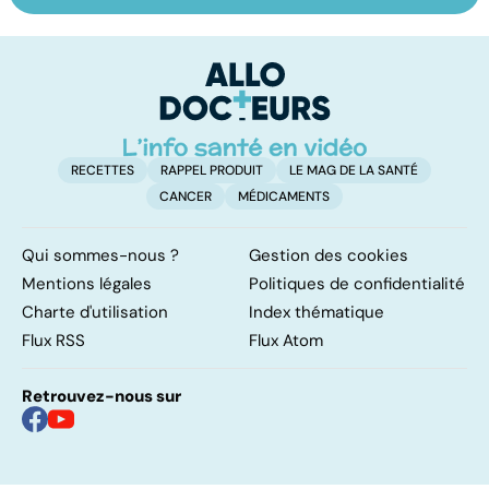
les infections
amygdales : que
le
pulmonaires
faire en cas
l'
d'angine ?
RECETTES
RAPPEL PRODUIT
LE MAG DE LA SANTÉ
CANCER
MÉDICAMENTS
Qui sommes-nous ?
Gestion des cookies
Mentions légales
Politiques de confidentialité
Charte d'utilisation
Index thématique
Flux RSS
Flux Atom
Retrouvez-nous sur