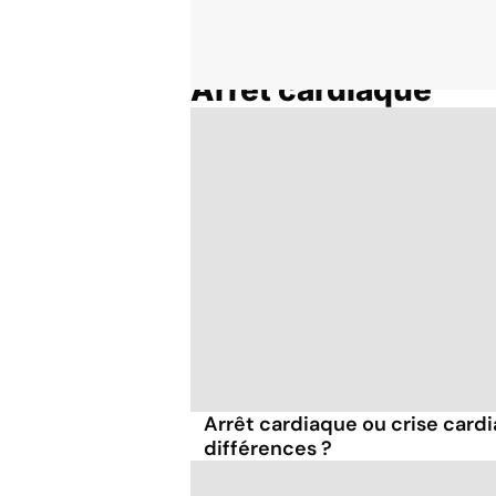
Arrêt cardiaque
Accueil
Thématiques
Arrêt cardiaque ou crise cardi
différences ?