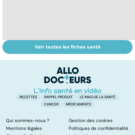
Voir toutes les fiches santé
Tout savoir sur
Inflammation des
Su
les infections
amygdales : que
le
pulmonaires
faire en cas
l'
d'angine ?
RECETTES
RAPPEL PRODUIT
LE MAG DE LA SANTÉ
CANCER
MÉDICAMENTS
Qui sommes-nous ?
Gestion des cookies
Mentions légales
Politiques de confidentialité