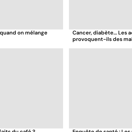
s quand on mélange
Cancer, diabète... Les a
provoquent-ils des ma
faits du café ?
Enquête de santé : Les