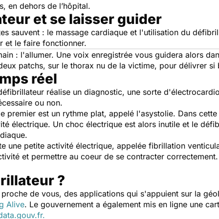
, en dehors de l’hôpital.
ateur et se laisser guider
 sauvent : le massage cardiaque et l'utilisation du défibrilla
r et le faire fonctionner.
main : l'allumer. Une voix enregistrée vous guidera alors da
eux patchs, sur le thorax nu de la victime, pour délivrer si
emps réel
 défibrillateur réalise un diagnostic, une sorte d'électroca
nécessaire ou non.
 le premier est un rythme plat, appelé l'asystolie. Dans cette
vité électrique. Un choc électrique est alors inutile et le dé
rdiaque.
cte une petite activité électrique, appelée fibrillation venticu
tivité et permettre au coeur de se contracter correctement.
.
illateur ?
us proche de vous, des applications qui s'appuient sur la géol
g Alive
. Le gouvernement a également mis en ligne une carte
data.gouv.fr.