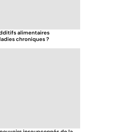
dditifs alimentaires
ladies chroniques ?
 pouvoirs insoupçonnés de la