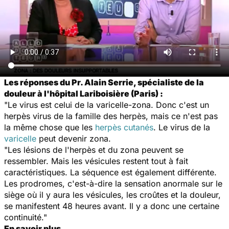
Les réponses du Pr. Alain Serrie, spécialiste de la
douleur à l'hôpital Lariboisière (Paris) :
"Le virus est celui de la varicelle-zona. Donc c'est un
herpès virus de la famille des herpès, mais ce n'est pas
la même chose que les
herpès cutanés
. Le virus de la
varicelle
peut devenir zona.
"Les lésions de l'herpès et du zona peuvent se
ressembler. Mais les vésicules restent tout à fait
caractéristiques. La séquence est également différente.
Les prodromes, c'est-à-dire la sensation anormale sur le
siège où il y aura les vésicules, les croûtes et la douleur,
se manifestent 48 heures avant. Il y a donc une certaine
continuité."
En savoir plus