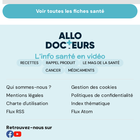
Voir toutes les fiches santé
Tout savoir sur le
Mélanome : le
P
cancer de la
plus redouté des
l
vessie
cancers de la
d
peau
RECETTES
RAPPEL PRODUIT
LE MAG DE LA SANTÉ
CANCER
MÉDICAMENTS
Qui sommes-nous ?
Gestion des cookies
Mentions légales
Politiques de confidentialité
Charte d'utilisation
Index thématique
Flux RSS
Flux Atom
Retrouvez-nous sur