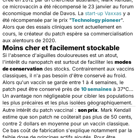
ce microvaccin a été récompensé le 23 janvier au forum
économique mondial de Davos. La
start-up Vaxxas
y a
été récompensée par le prix "
Technology pioneer
".
Alors que des essais cliniques sont actuellement en
cours, le créateur du patch espère sa commercialisation
aux alentours de 2020.
Moins cher et facilement stockable
Si l'absence d'aiguilles douloureuses est un atout,
l'intérêt du nanopatch est surtout de faciliter les
modes
de conservation
des stocks. Contrairement aux vaccins
classiques, il n'a pas besoin d'être conservé au froid.
Alors qu'un vaccin se garde entre 1 à 4 semaines, le
patch peut être conservé près de
10 semaines
à 37°C…
Un avantage non négligeable pour cibler les populations
les plus précaires et les plus isolées géographiquement.
Autre intérêt du patch vaccinal :
son prix
. Mark Kendall
estime que son patch ne coûterait pas plus de 50 cents,
contre 2 dollars en moyenne pour un vaccin classique.
Ce bas coût de fabrication s'explique notamment par la
faible dose de principes actifs ajoutés. Pour être