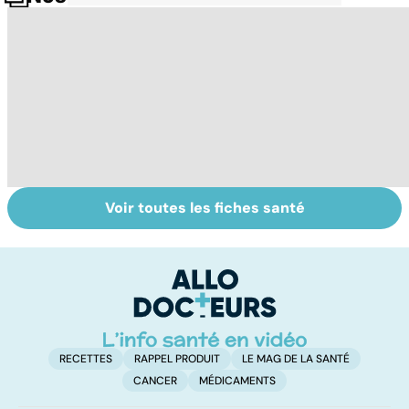
Voir toutes les fiches santé
Covid-19 : tout
Variole du singe :
To
savoir sur la
symptômes,
vi
maladie
transmission et
traitements
RECETTES
RAPPEL PRODUIT
LE MAG DE LA SANTÉ
CANCER
MÉDICAMENTS