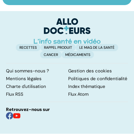
Exostose
La sciatique : un
O
osseuse : des
symptôme
pr
bosses sous la
douloureux
c
peau
RECETTES
RAPPEL PRODUIT
LE MAG DE LA SANTÉ
CANCER
MÉDICAMENTS
Qui sommes-nous ?
Gestion des cookies
Mentions légales
Politiques de confidentialité
Charte d'utilisation
Index thématique
Flux RSS
Flux Atom
Retrouvez-nous sur