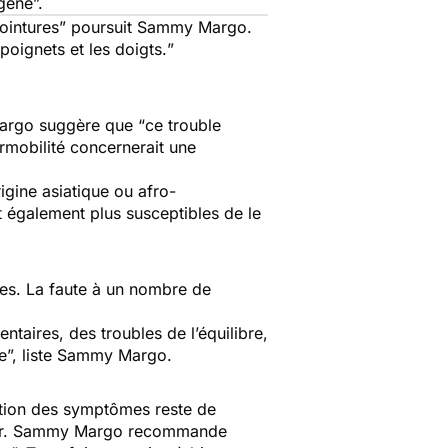
agène
”.
ointures”
poursuit Sammy Margo.
poignets et les doigts.
”
Margo suggère que “
ce trouble
ermobilité concernerait une
igine asiatique ou afro-
t également plus susceptibles de le
ées. La faute à un nombre de
ntaires, des troubles de l’équilibre,
e
”, liste Sammy Margo.
rition des symptômes reste de
raîner. Sammy Margo recommande