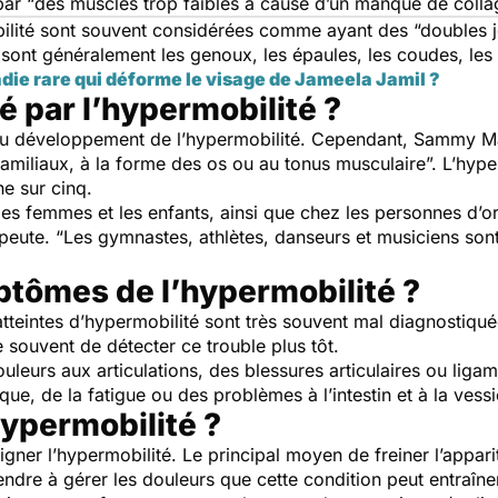
par “
des muscles trop faibles à cause d’un manque de coll
bilité sont souvent considérées comme ayant des
“doubles j
 sont généralement les genoux, les épaules, les coudes, les 
adie rare qui déforme le visage de Jameela Jamil ?
é par l’hypermobilité ?
s au développement de l’hypermobilité. Cependant, Sammy 
 familiaux, à la forme des os ou au tonus musculaire
”. L’hyp
ne sur cinq.
s femmes et les enfants, ainsi que chez les personnes d’or
apeute. “
Les gymnastes, athlètes, danseurs et musiciens son
ptômes de l’hypermobilité ?
atteintes d’hypermobilité sont très souvent mal diagnostiqu
ouvent de détecter ce trouble plus tôt.
leurs aux articulations, des blessures articulaires ou ligame
que, de la fatigue ou des problèmes à l’intestin et à la vessi
hypermobilité ?
soigner l’hypermobilité. Le principal moyen de freiner l’appa
prendre à gérer les douleurs que cette condition peut ent