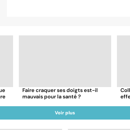
que
Faire craquer ses doigts est-il
Col
tre
mauvais pour la santé ?
eff
Voir plus