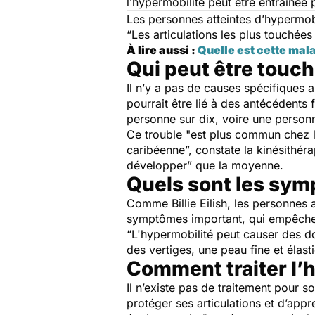
l’hypermobilité peut être entraînée 
Les personnes atteintes d’hypermo
“
Les articulations les plus touchées
À lire aussi :
Quelle est cette mal
Qui peut être touch
Il n’y a pas de causes spécifique
pourrait être lié à des antécédents
personne sur dix, voire une person
Ce trouble "
est plus commun chez le
caribéenne
”, constate la kinésithér
développer
” que la moyenne.
Quels sont les sym
Comme Billie Eilish, les personnes 
symptômes important, qui empêche s
“
L'hypermobilité peut causer des dou
des vertiges, une peau fine et élasti
Comment traiter l’
Il n’existe pas de traitement pour 
protéger ses articulations et d’ap