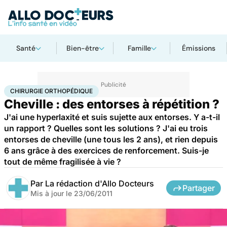
Santé
Bien-être
Famille
Émissions
Accueil
Santé
Maladies
Chirurgie orthopédique
CHIRURGIE ORTHOPÉDIQUE
Cheville : des entorses à répétition ?
J'ai une hyperlaxité et suis sujette aux entorses. Y a-t-il
un rapport ? Quelles sont les solutions ? J'ai eu trois
entorses de cheville (une tous les 2 ans), et rien depuis
6 ans grâce à des exercices de renforcement. Suis-je
tout de même fragilisée à vie ?
Par
La rédaction d'Allo Docteurs
Partager
Mis à jour le
23/06/2011