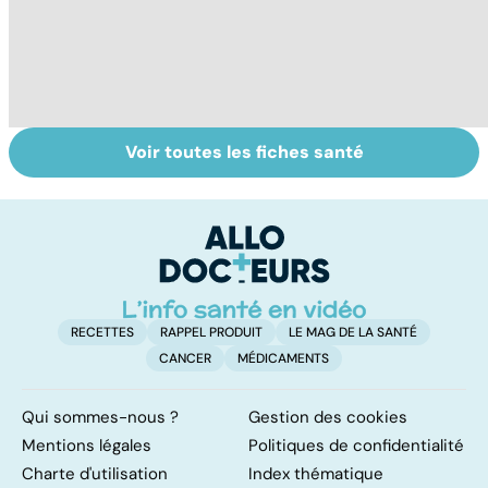
Voir toutes les fiches santé
Exostose
La sciatique : un
O
osseuse : des
symptôme
pr
bosses sous la
douloureux
c
peau
RECETTES
RAPPEL PRODUIT
LE MAG DE LA SANTÉ
CANCER
MÉDICAMENTS
Qui sommes-nous ?
Gestion des cookies
Mentions légales
Politiques de confidentialité
Charte d'utilisation
Index thématique