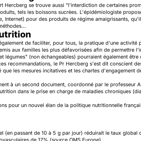
 Hercberg se trouve aussi "l'interdiction de certaines pro
oduits, tels les boissons sucrées. L'épidémiologiste propos
te, Internet) pour des produits de régime amaigrissants, qu'i
méthodes...
utrition
lement de faciliter, pour tous, la pratique d'une activité p
remis aux familles les plus défavorisées afin de permettre l'
 et légumes" (non échangeables) pourraient également être d
ces recommandations, le Pr Hercberg s'est dit conscient des
né que les mesures incitatives et les chartes d'engagement de
ment à un second document, coordonné par le professeur A
nutrition dans le prise en charge de maladies chroniques (di
ons pour un nouvel élan de la politique nutritionnelle franç
 (en passant de 10 à 5 g par jour) réduirait le taux global
iovasculaires de 17% (source OMS Europe).