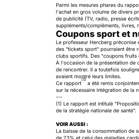
Parmi les mesures phares du rapport
l'achat en gros volume de divers pr
de publicité (TV, radio, presse écri
suppléments/compléments, livres, 
Coupons sport et n
Le professeur Hercberg préconise éga
des "tickets sport" pourraient être 
clubs sportifs. Des "coupons fruits
À l'occasion de la présentation de 
de rencontrer. Il a toutefois soulig
avaient montré leurs limites.
(1)
Ce rapport
a été remis conjointe
sur la nécessaire intégration de la 
---
(1) Le rapport est intitulé
"Propositi
de la stratégie nationale de santé".
VOIR AUSSI :
La baisse de la consommation de sel
de 23% et celui des maladies card