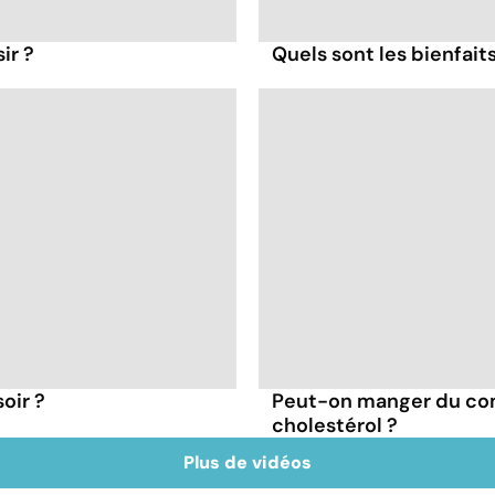
ir ?
Quels sont les bienfait
oir ?
Peut-on manger du co
cholestérol ?
Plus de vidéos