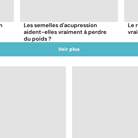
n
Les semelles d'acupression
Le 
aident-elles vraiment à perdre
vra
du poids ?
Voir plus