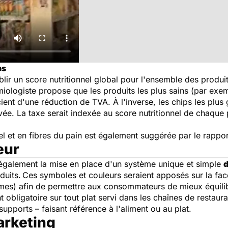
ns
ir un score nutritionnel global pour l'ensemble des produi
démiologiste propose que les produits les plus sains (par exem
nt d'une réduction de TVA. À l'inverse, les chips les plus g
evée. La taxe serait indexée au score nutritionnel de chaque 
el et en fibres du pain est également suggérée par le rappor
eur
également la mise en place d'un système unique et simple
d
duits.
Ces symboles et couleurs seraient apposés sur la fa
gumes) afin de permettre aux consommateurs de mieux équilib
 obligatoire sur tout plat servi dans les chaînes de restaura
supports – faisant référence à l'aliment ou au plat.
rketing