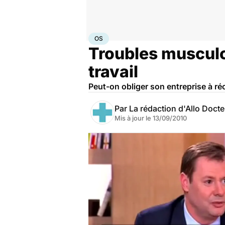
Accueil
Santé
Maladies
Os
OS
Troubles musculo-
travail
Peut-on obliger son entreprise à ré
Par
La rédaction d'Allo Doct
Mis à jour le
13/09/2010