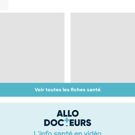
Voir toutes les fiches santé
Exostose osseuse :
Le tramadol, un
des bosses sous la
médicament à risque
peau