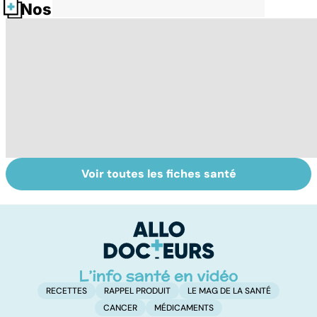
Nos fiches santé
Voir toutes les fiches santé
Tout savoir sur le
Exostose
L
cancer de la
osseuse : des
m
vessie
bosses sous la
r
peau
RECETTES
RAPPEL PRODUIT
LE MAG DE LA SANTÉ
CANCER
MÉDICAMENTS