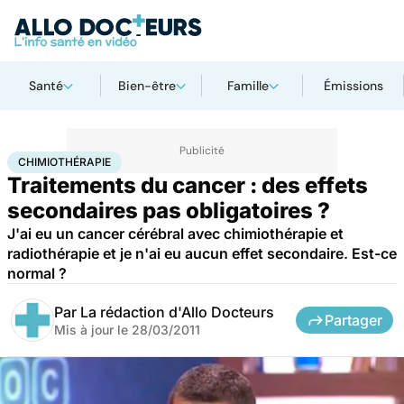
Santé
Bien-être
Famille
Émissions
Accueil
Santé
Maladies
Cancer
Chimiothérapie
CHIMIOTHÉRAPIE
Traitements du cancer : des effets
secondaires pas obligatoires ?
J'ai eu un cancer cérébral avec chimiothérapie et
radiothérapie et je n'ai eu aucun effet secondaire. Est-ce
normal ?
Par
La rédaction d'Allo Docteurs
Partager
Mis à jour le
28/03/2011