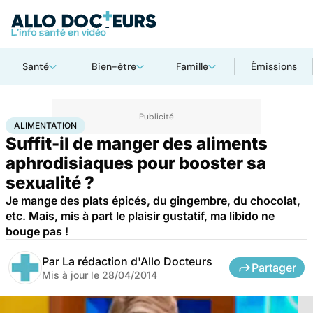
Santé
Bien-être
Famille
Émissions
Accueil
Bien-être
Sexo
Alimentation
ALIMENTATION
Suffit-il de manger des aliments
aphrodisiaques pour booster sa
sexualité ?
Je mange des plats épicés, du gingembre, du chocolat,
etc. Mais, mis à part le plaisir gustatif, ma libido ne
bouge pas !
Par
La rédaction d'Allo Docteurs
Partager
Mis à jour le
28/04/2014