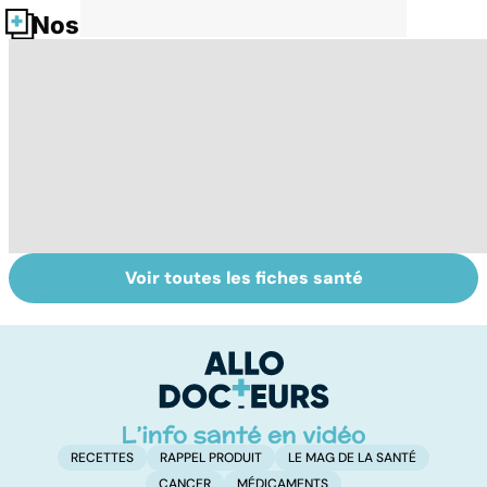
Nos fiches santé
Voir toutes les fiches santé
Violences
Bien vivre la
L
sexuelles :
ménopause
u
comment s'en
vi
remettre ?
RECETTES
RAPPEL PRODUIT
LE MAG DE LA SANTÉ
CANCER
MÉDICAMENTS