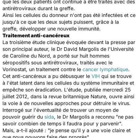
que les deux patients ont continué à être traités avec des
antirétroviraux durant la greffe.
Ainsi les cellules du donneur n'ont pas été infectées et ce
jusqu'à ce que les deux sujets puissent, grâce à la
greffe, développer une nouvelle immunité.
Traitement anti-cancéreux
La troisième étude clinique évoquée devant la presse par
son principal auteur, le Dr David Margolis de l'Université
de Caroline du Nord, a porté sur huit hommes
séropositifs sous antirétroviraux, traités avec le
Vorinostat, un traitement contre le
cancer lymphatique
.
Cet anti-cancéreux a pu débusquer le
VIH
qui se trouve
à l'état latent dans les cellules du système immunitaire et
empêche son éradication. L'étude, publiée mercredi 25
juillet 2012, dans la revue britannique
Nature
, ouvre ainsi
la voie à de nouvelles approches pour détruire le virus.
Interrogé sur l'éventualité de trouver un moyen de
pouvoir guérir du
sida
, le Dr Margolis a reconnu "ne pas
savoir combien de temps il faudra pour y parvenir".
Mais, a-t-il ajouté : "je pense qu'il y a une voie claire et
que nous pouvons faire des progrès".