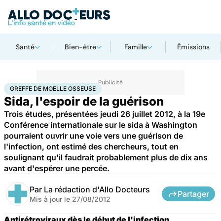
Santé
Bien-être
Famille
Émissions
Accueil
Santé
Médicaments
Greffe de moelle osseuse
GREFFE DE MOELLE OSSEUSE
Sida, l'espoir de la guérison
Trois études, présentées jeudi 26 juillet 2012, à la 19e
Conférence internationale sur le sida à Washington
pourraient ouvrir une voie vers une guérison de
l'infection, ont estimé des chercheurs, tout en
soulignant qu'il faudrait probablement plus de dix ans
avant d'espérer une percée.
Par
La rédaction d'Allo Docteurs
Partager
Mis à jour le
27/08/2012
Antirétroviraux dès le début de l'infection