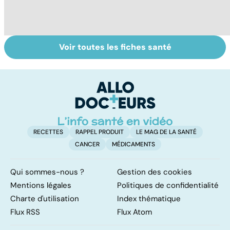
Voir toutes les fiches santé
Le lymphome, un
La moelle
To
cancer peu
osseuse, le
c
connu mais
berceau des
fréquent
cellules du sang
RECETTES
RAPPEL PRODUIT
LE MAG DE LA SANTÉ
CANCER
MÉDICAMENTS
Qui sommes-nous ?
Gestion des cookies
Mentions légales
Politiques de confidentialité
Charte d'utilisation
Index thématique
Flux RSS
Flux Atom