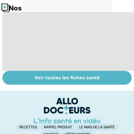
Nos fiches santé
Voir toutes les fiches santé
Exostose
Le tramadol, un
La
osseuse : des
médicament à
s
bosses sous la
risque
d
peau
RECETTES
RAPPEL PRODUIT
LE MAG DE LA SANTÉ