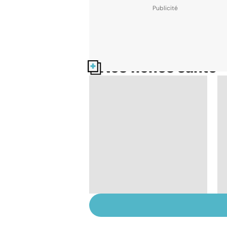
Nos fiches santé
Les MICI :
l'inflammation