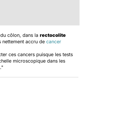
é du côlon, dans la
rectocolite
ès nettement accru de
cancer
cter ces cancers puisque les tests
échelle microscopique dans les
."