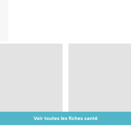
Voir toutes les fiches santé
Cancer colorectal :
Maladie de Crohn :
l'importance du
des douleurs