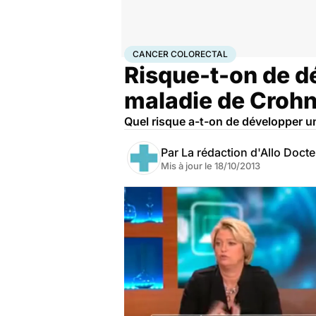
Accueil
Santé
Maladies
Cancer
Cancer colorectal
CANCER COLORECTAL
Risque-t-on de d
maladie de Crohn
Quel risque a-t-on de développer u
Par
La rédaction d'Allo Doct
Mis à jour le
18/10/2013