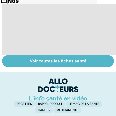
Nos fiches santé
Voir toutes les fiches santé
Tout savoir sur
Un rhume, ça se
Bi
les maux du froid
soigne ?
g
pl
n
RECETTES
RAPPEL PRODUIT
LE MAG DE LA SANTÉ
CANCER
MÉDICAMENTS